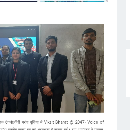
आफ टेक्नोलॉजी मरंगा पूर्णिया में Viksit Bharat @ 2047- Voice of
रो0 प्रमोद कुमार झा की अध्यक्षता में संपन्न हुई। इस आयोजन में मुख्यत: