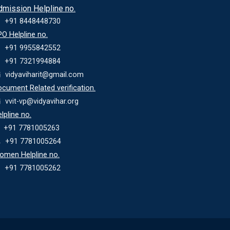
dmission Helpline no.
+91 8448448730
O Helpline no.
+91 9955842552
+91 7321994884
vidyaviharit@gmail.com
cument Related verification.
vvit-vp@vidyavihar.org
lpline no.
+91 7781005263
+91 7781005264
omen Helpline no.
+91 7781005262