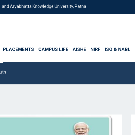
Aryabhatta Knowledge University, Patna
PLACEMENTS
CAMPUS LIFE
AISHE
NIRF
ISO & NABL
@ 2047- Voice of Y
uth