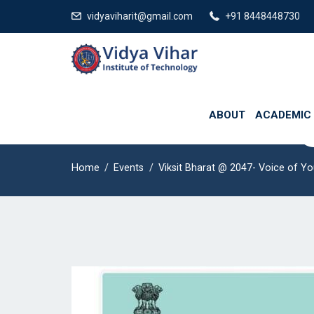
 No. +91 8448448730 Affilated from Bihar Engineering University and 
vidyaviharit@gmail.com
+91 8448448730
ABOUT
ACADEMIC
Viksit Bharat 
Home
Events
Viksit Bharat @ 2047- Voice of Yo