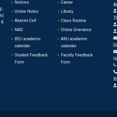
Notices
Career
A
E-
Online Notes
Library
h)
TP
Alumini Cell
Class Routine
 &
NAD
Online Grievance
BEU academic
AKU academic
Do
calender
calender
Student Feedback
Faculty Feedback
He
Form
Form
W